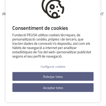
PROGRAMA KIT DIGITAL FINANCIADO POR LOS FONDOS NEXT
GENERATION DEL MECANISMO DE RECUPERACIÓN Y
RESILIENCIA
Consentiment de cookies
Fundació PEUSA utilitza cookies tècniques, de
personalització i anàlisi, pròpies i de tercers, que
tracten dades de connexió i/o dispositiu, així com els
hàbits de navegació a internet per analitzar
estadístiques de l’ús del web i personalitzar publicitat
segons el seu perfil de navegació.
Configurar cookies
Rebutjar totes
Acceptar totes